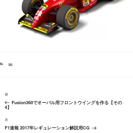
カ
3D
テ
ゴ
リ
ー
投
過
前
稿
Fusion360でオーバル用フロントウイングを作る【その
去
ナ
4】
の
ビ
投
ゲ
次
次
F1速報 2017年レギュレーション解説用CG
ー
稿
の