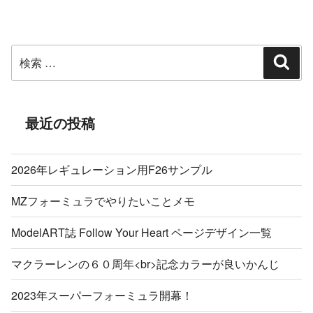
シ
投
ョ
稿
ン
検
検
索
索:
最近の投稿
2026年レギュレーション用F26サンプル
MZフォーミュラでやりたいことメモ
ModelART誌 Follow Your Heart ページデザイン一覧
マクラーレンの６０周年<br>記念カラーが良いかんじ
2023年スーパーフォーミュラ開幕！