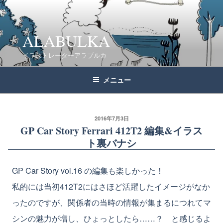
コ
ン
テ
ALABULKA
ン
イラストレーターアラブルカ
ツ
へ
メニュー
ス
キ
ッ
2016年7月3日
GP Car Story Ferrari 412T2 編集&イラス
プ
ト裏バナシ
GP Car Story vol.16 の編集も楽しかった！
私的には当初412T2にはさほど活躍したイメージがなか
ったのですが、関係者の当時の情報が集まるにつれてマ
シンの魅力が増し、ひょっとしたら……？ と感じるよ