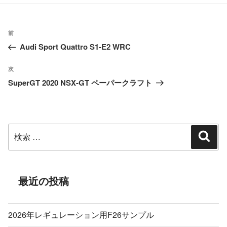
ゴ
リ
ー
投
過
前
稿
Audi Sport Quattro S1-E2 WRC
去
ナ
の
ビ
次
次
投
ゲ
SuperGT 2020 NSX-GT ペーパークラフト
の
ー
稿
投
シ
稿
ョ
検
ン
検
索
索:
最近の投稿
2026年レギュレーション用F26サンプル