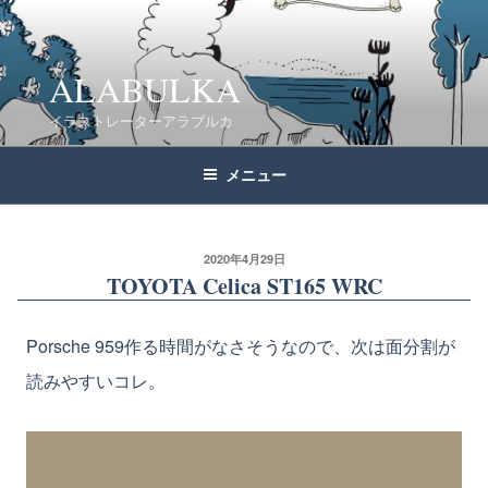
コ
ン
テ
ALABULKA
ン
イラストレーターアラブルカ
ツ
へ
メニュー
ス
キ
ッ
2020年4月29日
TOYOTA Celica ST165 WRC
プ
Porsche 959作る時間がなさそうなので、次は面分割が
読みやすいコレ。