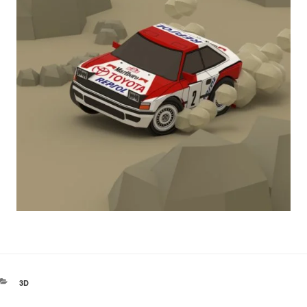
カ
3D
テ