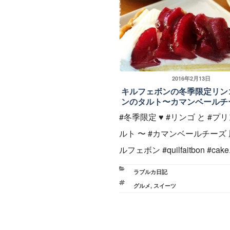
投
2016年2月13日
キルフェボンの冬季限定リン
稿
ンのタルト〜カマンベールチ
日:
#冬季限定 ♥︎ #リンゴ と #プリ
ルト 〜 #カマンベールチーズ 
ルフェボン #quilfaitbon #cake.
カ
ラブルカ日記
テ
タ
グルメ
,
スイーツ
ゴ
グ
リ
ー