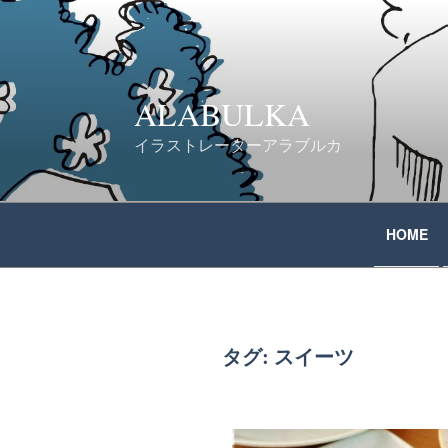
コ
ン
テ
ALABULKA
ン
イラストレーターアラブルカ
ツ
へ
HOME
ス
キ
ッ
タグ:
スイーツ
プ