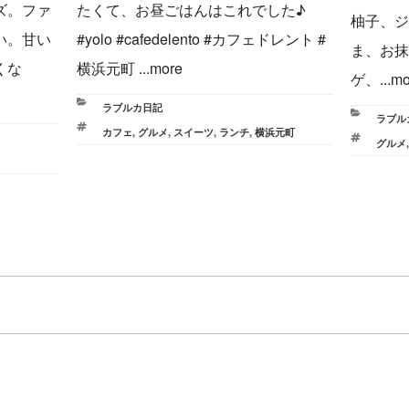
ズ。ファ
たくて、お昼ごはんはこれでした♪
柚子、ジ
い。甘い
#yolo #cafedelento #カフェドレント #
ま、お抹
くな
横浜元町 ...more
ゲ、...mo
カ
ラブルカ日記
カ
ラブル
テ
タ
カフェ
,
グルメ
,
スイーツ
,
ランチ
,
横浜元町
テ
タ
グルメ
ゴ
グ
ゴ
グ
リ
リ
ー
ー