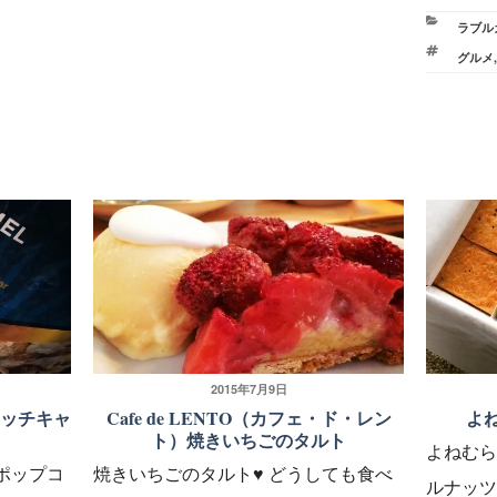
カ
ラブル
テ
タ
グルメ
ゴ
グ
リ
ー
投
2015年7月9日
リッチキャ
Cafe de LENTO（カフェ・ド・レン
よ
稿
ト）焼きいちごのタルト
よねむら
日:
ポップコ
焼きいちごのタルト♥︎ どうしても食べ
ルナッツ