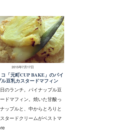
投
2015年7月17日
コ「元町CUP BAKE」のパイ
稿
プル豆乳カスタードマフィン
日:
日のランチ。パイナップル豆
ードマフィン。焼いた甘酸っ
ナップルと、中からとろりと
スタードクリームがベストマ
re