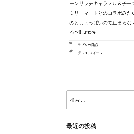
ーンリッチキャラメル＆チー
ミリーマートとのコラボみた
のとしょっぱいので止まらな
る〜‼...more
カ
ラブルカ日記
テ
タ
グルメ
,
スイーツ
ゴ
グ
リ
ー
検
索:
最近の投稿