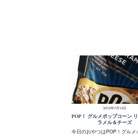
投
2015年7月14日
POP！ グルメポップコーン 
稿
ラメル＆チーズ
日:
今日のおやつはPOP！グルメ