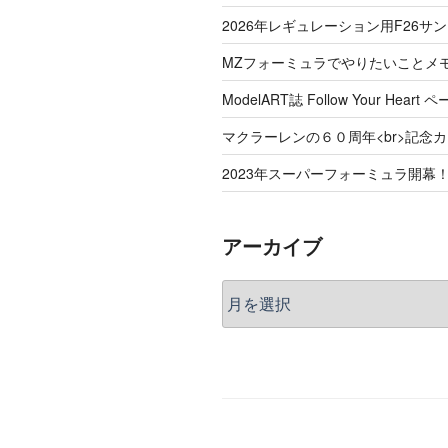
2026年レギュレーション用F26サ
MZフォーミュラでやりたいことメ
ModelART誌 Follow Your Hea
マクラーレンの６０周年<br>記念
2023年スーパーフォーミュラ開幕
アーカイブ
ア
ー
カ
イ
ブ