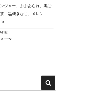
ンジャー、ぶぶあられ、黒ご
茶、黒糖きなこ、メレン
re
カ日記
,
スイーツ
検
索