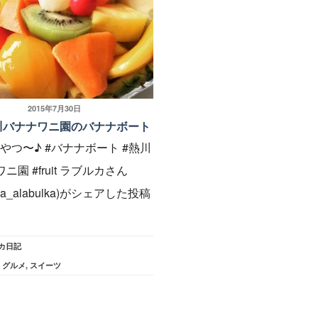
投
2015年7月30日
川バナナワニ園のバナナボート
稿
やつ〜♪ #バナナボート #熱川
日:
ニ園 #fruit ラブルカさん
lka_alabulka)がシェアした投稿
カ日記
,
グルメ
,
スイーツ