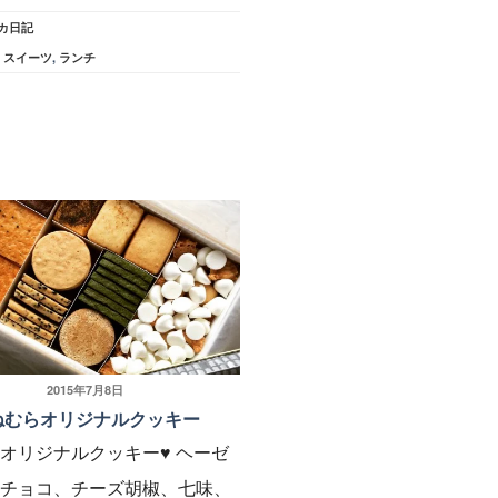
カ日記
,
スイーツ
,
ランチ
投
2015年7月8日
ねむらオリジナルクッキー
稿
オリジナルクッキー♥︎ ヘーゼ
日:
チョコ、チーズ胡椒、七味、