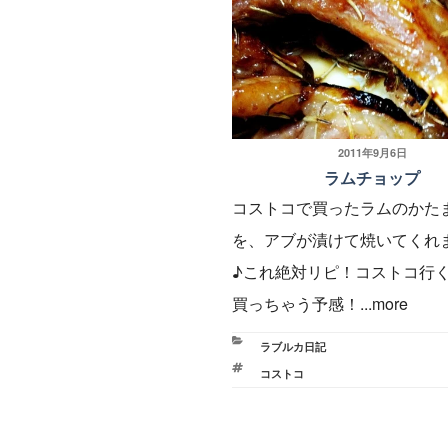
投
2011年9月6日
ラムチョップ
稿
コストコで買ったラムのかた
日:
を、アブが漬けて焼いてくれ
♪これ絶対リピ！コストコ行
買っちゃう予感！...more
カ
ラブルカ日記
テ
タ
コストコ
ゴ
グ
リ