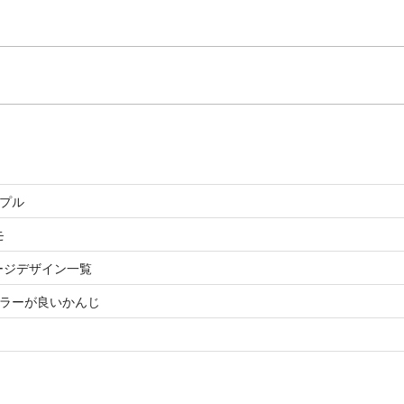
ンプル
モ
rt ページデザイン一覧
カラーが良いかんじ
！