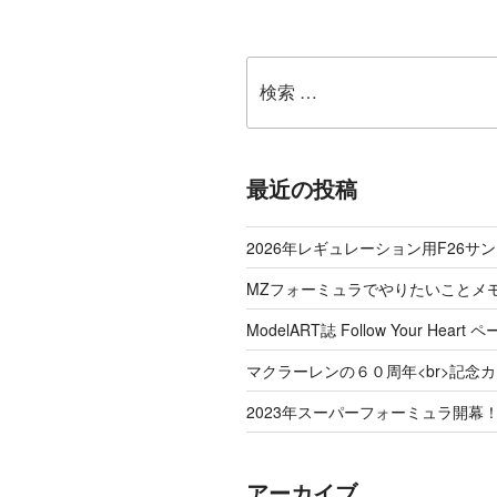
ー
検
索:
最近の投稿
2026年レギュレーション用F26サ
MZフォーミュラでやりたいことメ
ModelART誌 Follow Your Hea
マクラーレンの６０周年<br>記念
2023年スーパーフォーミュラ開幕
アーカイブ