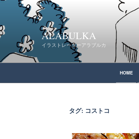
コ
ン
テ
ALABULKA
ン
イラストレーターアラブルカ
ツ
へ
HOME
ス
キ
ッ
タグ:
コストコ
プ