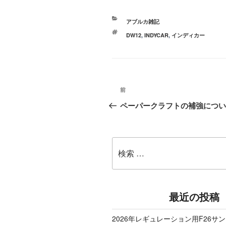
カ
アブルカ雑記
テ
タ
DW12
,
INDYCAR
,
インディカー
ゴ
グ
リ
ー
投稿ナビゲーション
前
過
ペーパークラフトの補強につい
去
の
検
投
索:
稿
最近の投稿
2026年レギュレーション用F26サ