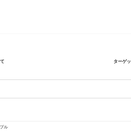
て
ターゲッ
ンプル