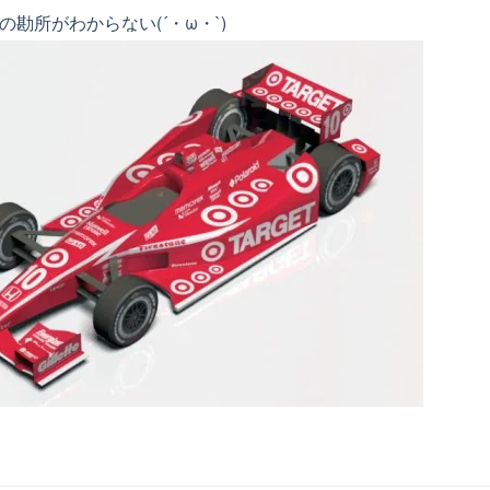
勘所がわからない(´・ω・`)