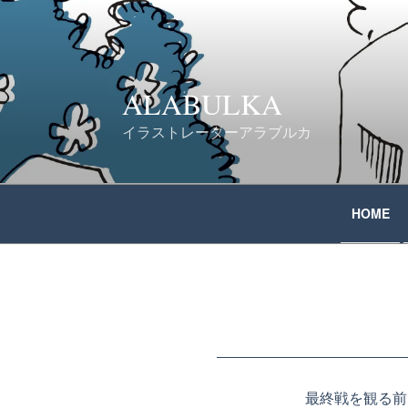
コ
ン
テ
ALABULKA
ン
イラストレーターアラブルカ
ツ
へ
HOME
ス
キ
ッ
プ
最終戦を観る前