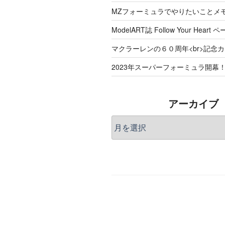
MZフォーミュラでやりたいことメ
ModelART誌 Follow Your Hea
マクラーレンの６０周年<br>記念
2023年スーパーフォーミュラ開幕
アーカイブ
ア
ー
カ
イ
ブ