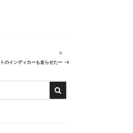
次
次
トのインディカーも走らせたー
の
投
稿
検
索