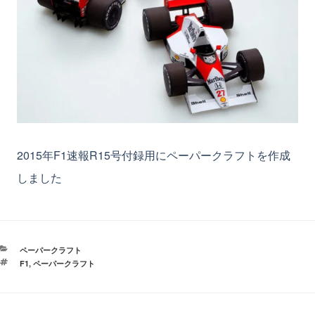
2015年F1速報R15号付録用にペーパークラフトを作成
しました
カ
ペーパークラフト
テ
タ
F1
,
ペーパークラフト
ゴ
グ
リ
ー