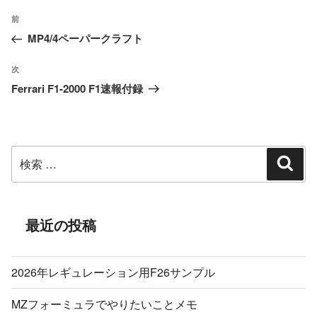
投
過
前
稿
MP4/4ペーパークラフト
去
ナ
の
ビ
次
次
投
ゲ
Ferrari F1-2000 F1速報付録
の
ー
稿
投
シ
稿
ョ
検
ン
検
索
索:
最近の投稿
2026年レギュレーション用F26サンプル
MZフォーミュラでやりたいことメモ