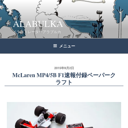
コ
ン
テ
ALABULKA
ン
イラストレーターアラブルカ
ツ
へ
メニュー
ス
キ
ッ
2015年9月2日
McLaren MP4/5B F1速報付録ペーパーク
プ
ラフト