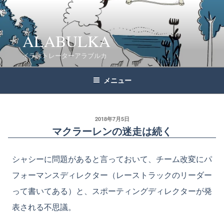
コ
ン
テ
ALABULKA
ン
イラストレーターアラブルカ
ツ
へ
メニュー
ス
キ
ッ
2018年7月5日
マクラーレンの迷走は続く
プ
シャシーに問題があると言っておいて、チーム改変にパ
フォーマンスディレクター（レーストラックのリーダー
って書いてある）と、スポーティングディレクターが発
表される不思議。