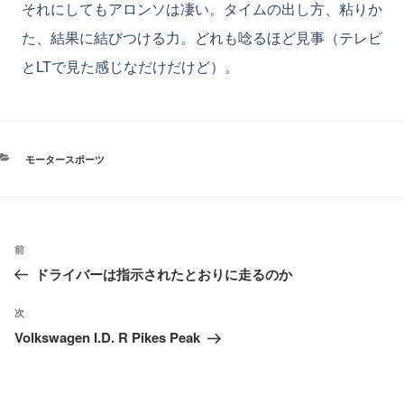
それにしてもアロンソは凄い。タイムの出し方、粘りか
た、結果に結びつける力。どれも唸るほど見事（テレビ
とLTで見た感じなだけだけど）。
カ
モータースポーツ
テ
ゴ
リ
ー
投
過
前
稿
ドライバーは指示されたとおりに走るのか
去
ナ
の
ビ
次
次
投
ゲ
Volkswagen I.D. R Pikes Peak
の
ー
稿
投
シ
稿
ョ