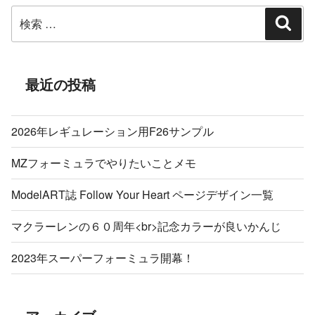
検
ン
検
索
索:
最近の投稿
2026年レギュレーション用F26サンプル
MZフォーミュラでやりたいことメモ
ModelART誌 Follow Your Heart ページデザイン一覧
マクラーレンの６０周年<br>記念カラーが良いかんじ
2023年スーパーフォーミュラ開幕！