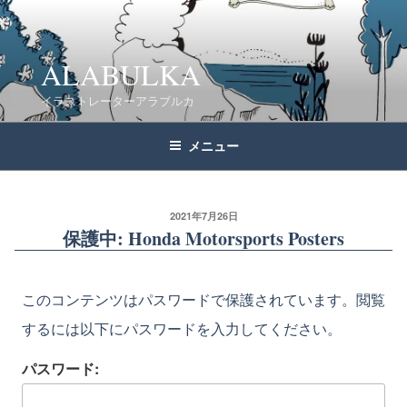
コ
ン
テ
ALABULKA
ン
イラストレーターアラブルカ
ツ
へ
メニュー
ス
キ
ッ
2021年7月26日
保護中: Honda Motorsports Posters
プ
このコンテンツはパスワードで保護されています。閲覧
するには以下にパスワードを入力してください。
パスワード: