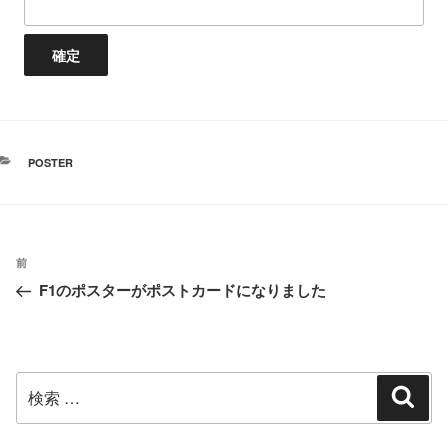
カ
POSTER
テ
ゴ
リ
ー
投
過
前
稿
F1のポスターがポストカードになりました
去
ナ
の
ビ
投
ゲ
ー
稿
検
検
シ
索
索:
ョ