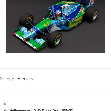
カ
3D
,
モータースポーツ
テ
ゴ
リ
ー
投
過
前
稿
Volkswagen I.D. R Pikes Peak 微調整