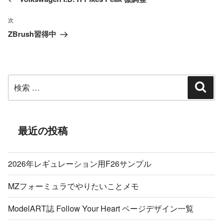
去
ナ
の
ビ
次
次
投
ゲ
ZBrush習得中
の
ー
稿
投
シ
稿
ョ
検
ン
検
索
索:
最近の投稿
2026年レギュレーション用F26サンプル
MZフォーミュラでやりたいことメモ
ModelART誌 Follow Your Heart ページデザイン一覧