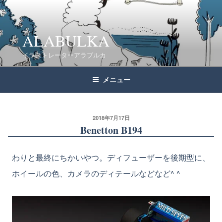
コ
ン
テ
ALABULKA
ン
イラストレーターアラブルカ
ツ
へ
メニュー
ス
キ
ッ
2018年7月17日
Benetton B194
プ
わりと最終にちかいやつ。ディフューザーを後期型に、
ホイールの色、カメラのディテールなどなど^ ^