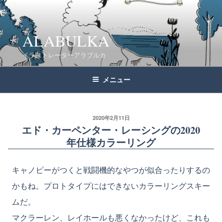
コ
ン
テ
ALABULKA
ン
イラストレーターアラブルカ
ツ
へ
メニュー
ス
キ
ッ
2020年2月11日
エド・カーペンター・レーシングの2020
プ
年仕様カラーリング
キャノピーがつくと戦闘機的なやつが似合ったりするの
かもね。プロトタイプにはできないカラーリングスキー
ムだ。
マクラーレン、レイホールも悪くなかったけど、これも