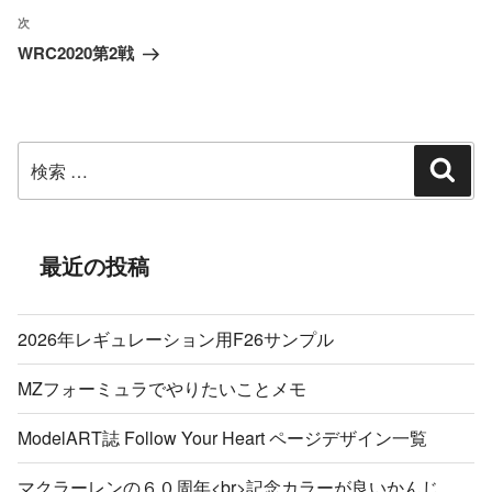
の
ビ
次
次
投
ゲ
WRC2020第2戦
の
ー
稿
投
シ
稿
ョ
検
ン
検
索
索:
最近の投稿
2026年レギュレーション用F26サンプル
MZフォーミュラでやりたいことメモ
ModelART誌 Follow Your Heart ページデザイン一覧
マクラーレンの６０周年<br>記念カラーが良いかんじ