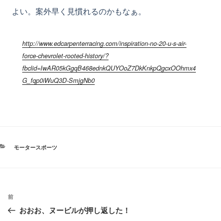
よい。案外早く見慣れるのかもなぁ。
http://www.edcarpenterracing.com/inspiration-no-20-u-s-air-
force-chevrolet-rooted-history/?
fbclid=IwAR05kGgqB468ednkQUYOoZ7DkKnkpQgcxOOhmx4
G_fqp0iWuQ3D-SmjgNb0
カ
モータースポーツ
テ
ゴ
リ
ー
投
過
前
稿
おおお、ヌービルが押し返した！
去
ナ