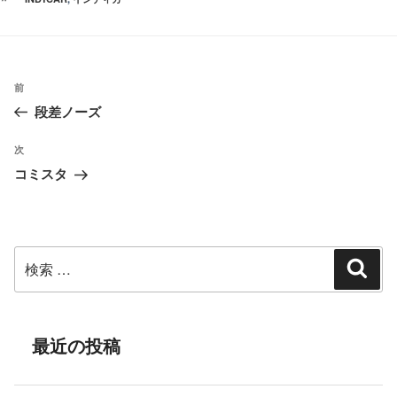
ゴ
グ
リ
ー
投
過
前
稿
段差ノーズ
去
ナ
の
ビ
次
次
投
ゲ
コミスタ
の
ー
稿
投
シ
稿
ョ
検
ン
検
索
索:
最近の投稿