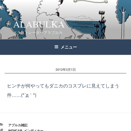
コ
ン
テ
ALABULKA
ン
イラストレーターアラブルカ
ツ
へ
メニュー
ス
キ
ッ
2012年3月1日
プ
ヒンチが何やってもダニカのコスプレに見えてしまう
件……(*´д｀*)
カ
アブルカ雑記
テ
タ
INDYCAR
,
インディカー