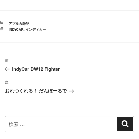
カ
アブルカ雑記
テ
タ
INDYCAR
,
インディカー
ゴ
グ
リ
ー
投
過
前
稿
IndyCar DW12 Fighter
去
ナ
の
ビ
次
次
投
ゲ
おれつくれる！ だんぼーるで
の
ー
稿
投
シ
稿
ョ
検
ン
検
索
索: