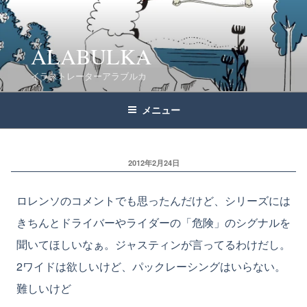
コ
ン
テ
ALABULKA
ン
イラストレーターアラブルカ
ツ
へ
メニュー
ス
キ
ッ
2012年2月24日
プ
ロレンソのコメントでも思ったんだけど、シリーズには
きちんとドライバーやライダーの「危険」のシグナルを
聞いてほしいなぁ。ジャスティンが言ってるわけだし。
2ワイドは欲しいけど、パックレーシングはいらない。
難しいけど