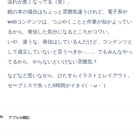
流れが悪くなってる（笑）。
紙の本の場合はちょっと雰囲気違うけれど、電子系や
webコンテンツは、つぶやくことと作業が似かよってい
るから、発信した気分になるところがコワい。
いや、違うな。発信はしているんだけど、コンテンツと
して成立していないと言うべきか……。でもみんなやっ
てるから、やらないといけない雰囲気？
などなど思いながら、ひたすらイラストとレイアウト。
セーブミスで失った5時間がイタイ(´・ω・`)
カ
アブルカ雑記
テ
ゴ
リ