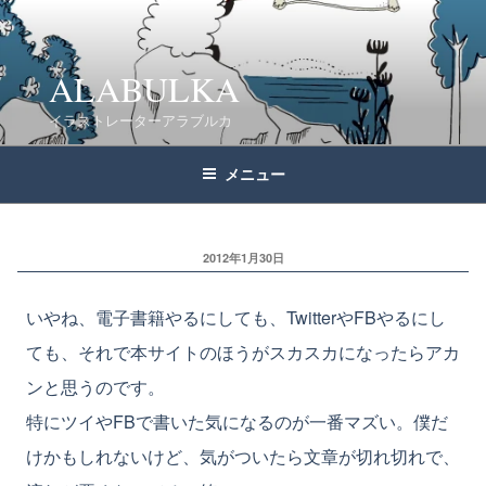
コ
ン
テ
ALABULKA
ン
イラストレーターアラブルカ
ツ
へ
メニュー
ス
キ
ッ
2012年1月30日
プ
いやね、電子書籍やるにしても、TwitterやFBやるにし
ても、それで本サイトのほうがスカスカになったらアカ
ンと思うのです。
特にツイやFBで書いた気になるのが一番マズい。僕だ
けかもしれないけど、気がついたら文章が切れ切れで、