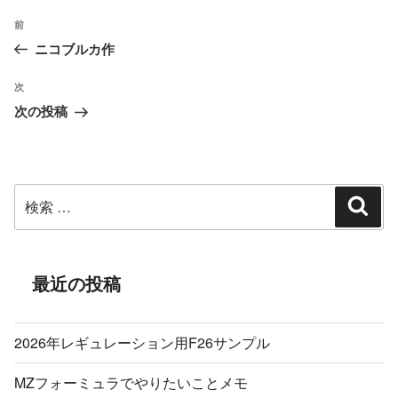
ー
投
過
前
稿
ニコブルカ作
去
ナ
の
ビ
次
次
投
ゲ
次の投稿
の
ー
稿
投
シ
稿
ョ
検
ン
検
索
索:
最近の投稿
2026年レギュレーション用F26サンプル
MZフォーミュラでやりたいことメモ