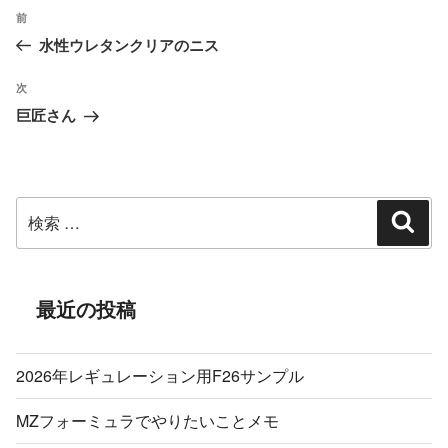
投
過
前
稿
水性ウレタンクリアのニス
去
ナ
の
ビ
次
次
投
ゲ
巨匠さん
の
ー
稿
投
シ
稿
ョ
検
ン
検
索
索:
最近の投稿
2026年レギュレーション用F26サンプル
MZフォーミュラでやりたいことメモ