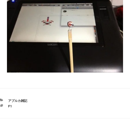
カ
アブルカ雑記
テ
タ
F1
ゴ
グ
リ
ー