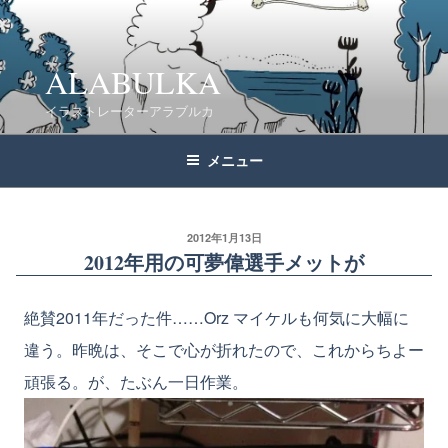
コ
ン
テ
ALABULKA
ン
イラストレーターアラブルカ
ツ
へ
メニュー
ス
キ
ッ
2012年1月13日
2012年用の可夢偉選手メットが
プ
絶賛2011年だった件……Orz マイケルも何気に大幅に
違う。昨晩は、そこで心が折れたので、これからちよー
頑張る。が、たぶん一日作業。