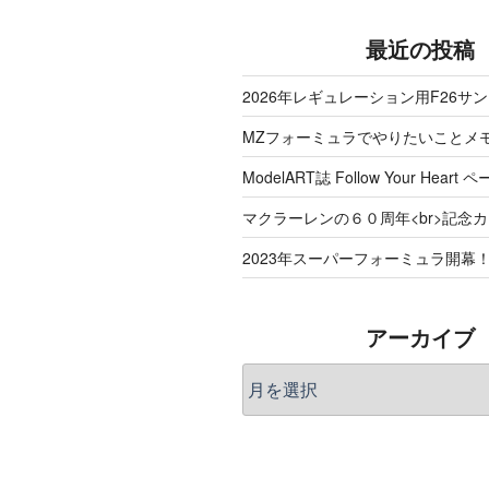
最近の投稿
2026年レギュレーション用F26サ
MZフォーミュラでやりたいことメ
ModelART誌 Follow Your Hea
マクラーレンの６０周年<br>記念
2023年スーパーフォーミュラ開幕
アーカイブ
ア
ー
カ
イ
ブ