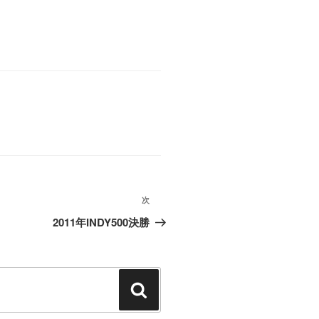
次
次
2011年INDY500決勝
の
投
稿
検
索