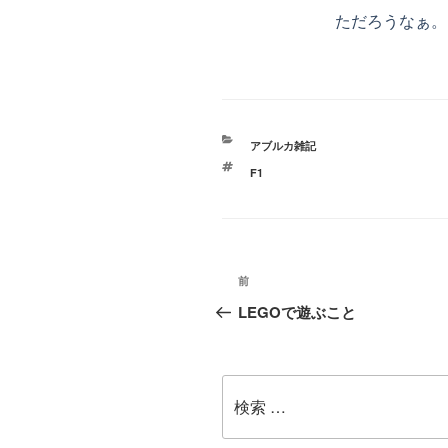
ただろうなぁ。
カ
アブルカ雑記
テ
タ
F1
ゴ
グ
リ
ー
投稿ナビゲーション
前
過
LEGOで遊ぶこと
去
の
検
投
索:
稿