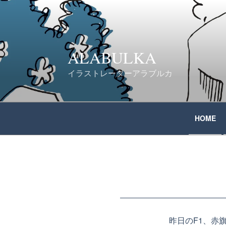
コ
ン
テ
ALABULKA
ン
イラストレーターアラブルカ
ツ
へ
HOME
ス
キ
ッ
プ
昨日のF1、赤