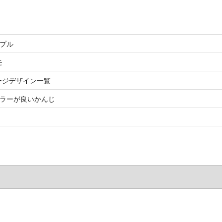
ンプル
モ
rt ページデザイン一覧
カラーが良いかんじ
！