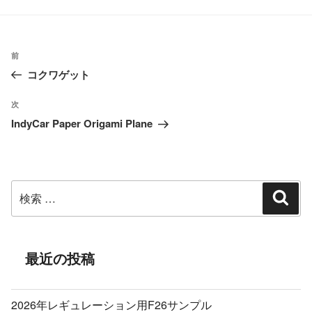
ゴ
リ
ー
投
過
前
稿
コクワゲット
去
ナ
の
ビ
次
次
投
ゲ
IndyCar Paper Origami Plane
の
ー
稿
投
シ
稿
ョ
検
ン
検
索
索:
最近の投稿
2026年レギュレーション用F26サンプル