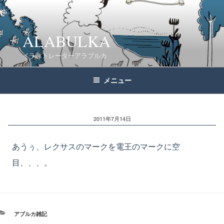
コ
ン
テ
ALABULKA
ン
イラストレーターアラブルカ
ツ
へ
メニュー
ス
キ
ッ
2011年7月14日
プ
あうぅ、レクサスのマークを電王のマークに空
目、、、。
カ
アブルカ雑記
テ