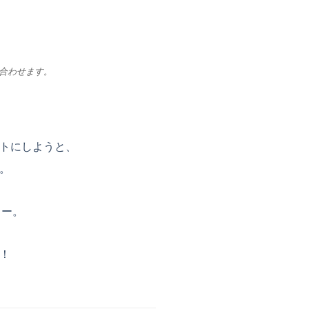
合わせます。
トにしようと、
。
ョー。
！