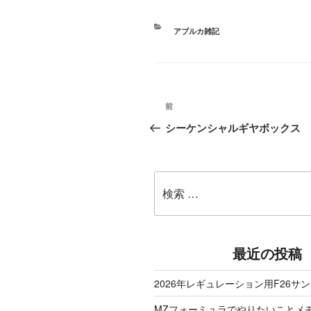
カ
アブルカ雑記
テ
ゴ
リ
投稿ナビゲーション
ー
前
過
シーケンシャルギヤボックス
去
の
検
投
索:
稿
最近の投稿
2026年レギュレーション用F26サ
MZフォーミュラでやりたいことメ