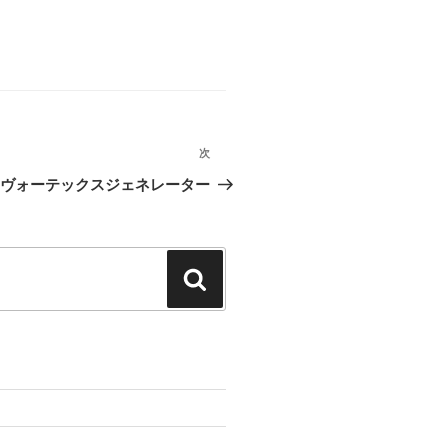
次
次
ヴォーテックスジェネレーター
の
投
稿
検
索