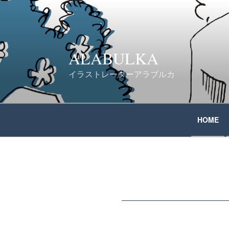
コ
ン
テ
ALABULKA
ン
イラストレーターアラブルカ
ツ
へ
HOME
ス
キ
ッ
プ